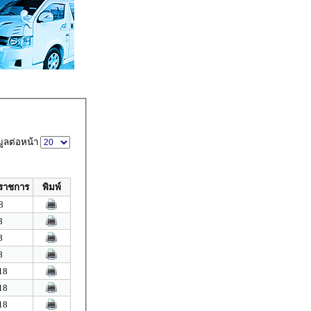
ูลต่อหน้า
ปราชการ
พิมพ์
8
8
8
8
18
18
18