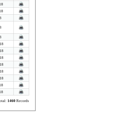
18
18
8
8
8
18
18
18
18
18
18
18
18
otal:
1460
Records